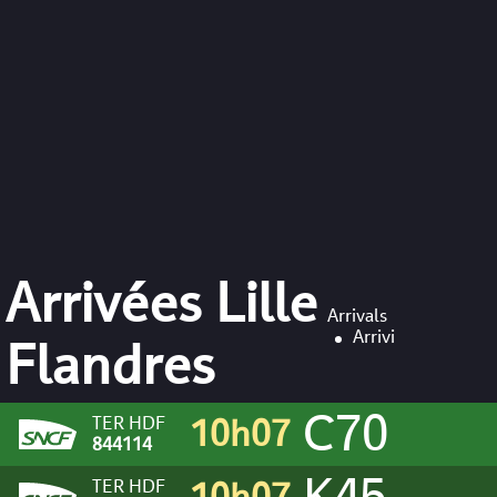
Arrivées Lille
Arrivals
Arrivi
Flandres
C70
TER HDF
10h07
K45
844114
TER HDF