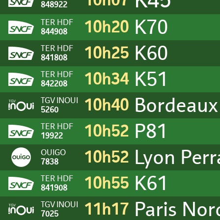
10h07
848922
K70
TER HDF
10h20
844908
K60
TER HDF
10h25
841808
K51
TER HDF
10h34
842208
Bordeaux
TGV INOUI
10h40
5260
P81
TER HDF
10h52
19922
Lyon Per
OUIGO
10h52
7838
K61
TER HDF
10h55
841908
Paris Nor
TGV INOUI
11h17
7025