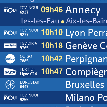
TGV INOUI
09h46
6937
Challes-les-Eau
Aix-les-Bain
Lyon Per
TGV INOUI
10h10
9277
Genève C
TGV LYRIA
10h18
9765
Perpigna
OUIGO
10h42
7885
Compièg
TER HDF
10h47
Ligne C14
Bruxelles
EUROSTAR
6447
Milano Po
TGV INOUI
9255