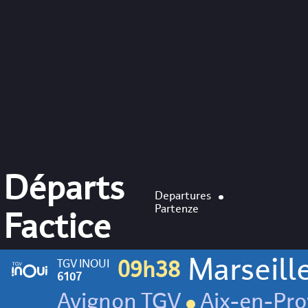
Départs
Departures
Partenze
Factice
Marseille 
TGV INOUI
09h38
6107
Avignon TGV
Aix-en-Pr
Annecy