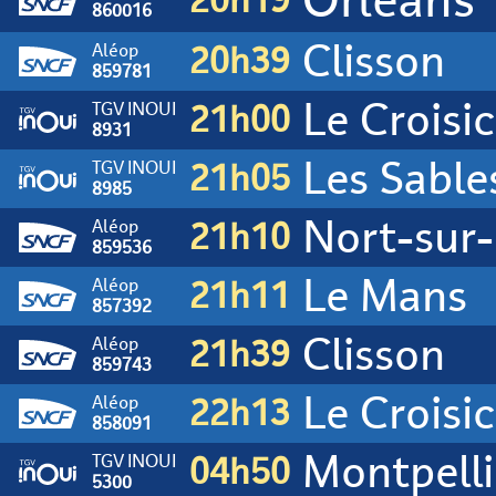
20h19
860016
Clisson
Aléop
20h39
859781
Le Croisic
TGV INOUI
21h00
8931
Les Sable
TGV INOUI
21h05
8985
Nort-sur-
Aléop
21h10
859536
Le Mans
Aléop
21h11
857392
Clisson
Aléop
21h39
859743
Le Croisic
Aléop
22h13
858091
Montpelli
TGV INOUI
04h50
5300