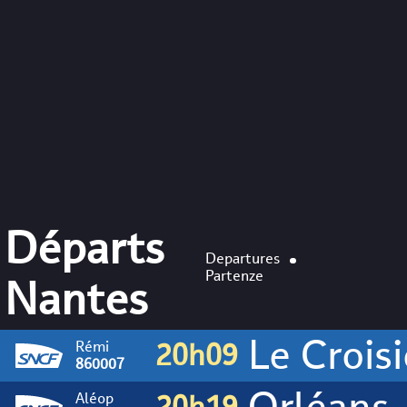
Départs
Departures
Partenze
Nantes
Le Croisic
Rémi
20h09
Orléans
860007
Aléop