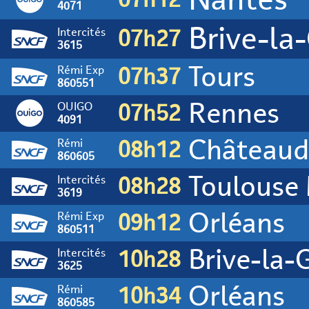
Brive-la-Ga
4071
Intercités
07h27
3615
Tours
Rémi Exp
07h37
860551
Rennes
OUIGO
07h52
4091
Château
Rémi
08h12
860605
Toulouse
Intercités
08h28
3619
Orléans
Rémi Exp
09h12
860511
Brive-la-
Intercités
10h28
3625
Orléans
Rémi
10h34
860585