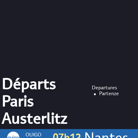
Départs
Departures
Partenze
Paris
Austerlitz
Nantes
OUIGO
07h12