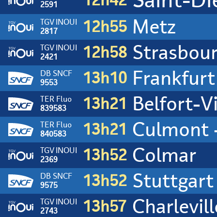
12h42
2591
Metz
TGV INOUI
12h55
2817
Strasbou
TGV INOUI
12h58
2421
Frankfur
DB SNCF
13h10
9553
Belfort-Vi
TER Fluo
13h21
839583
Culmont -
TER Fluo
13h21
840583
Colmar
TGV INOUI
13h52
2369
Stuttgart
DB SNCF
13h52
9575
Charlevil
TGV INOUI
13h57
2743