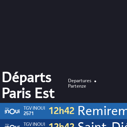
Départs
Departures
Partenze
Paris Est
Remiremo
TGV INOUI
12h42
Saint-Dié-
2571
TGV INOUI