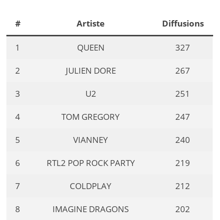
#
Artiste
Diffusions
1
QUEEN
327
2
JULIEN DORE
267
3
U2
251
4
TOM GREGORY
247
5
VIANNEY
240
6
RTL2 POP ROCK PARTY
219
7
COLDPLAY
212
8
IMAGINE DRAGONS
202