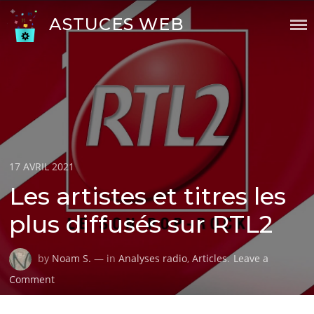
Skip
ASTUCES WEB
to
content
Posted
17 AVRIL 2021
on
Les artistes et titres les
plus diffusés sur RTL2
by
Noam S.
— in
Analyses radio
,
Articles
.
Leave a
on
Comment
Les
artistes