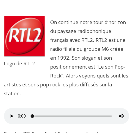
et
titres
On continue notre tour d’horizon
les
plus
du paysage radiophonique
diffusés
français avec RTL2. RTL2 est une
sur
radio filiale du groupe M6 créée
RTL2
en 1992. Son slogan et son
Logo de RTL2
positionnement est “Le son Pop-
Rock”. Alors voyons quels sont les
artistes et sons pop rock les plus diffusés sur la
station.