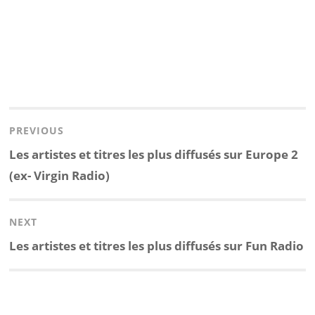
Navigation
de
PREVIOUS
l’article
Previous
Les artistes et titres les plus diffusés sur Europe 2
post:
(ex- Virgin Radio)
NEXT
Next
Les artistes et titres les plus diffusés sur Fun Radio
post: